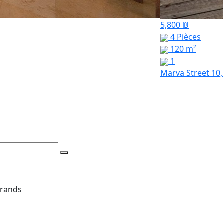
5,800 ₪
4 Pièces
120 m²
1
Marva Street 10,