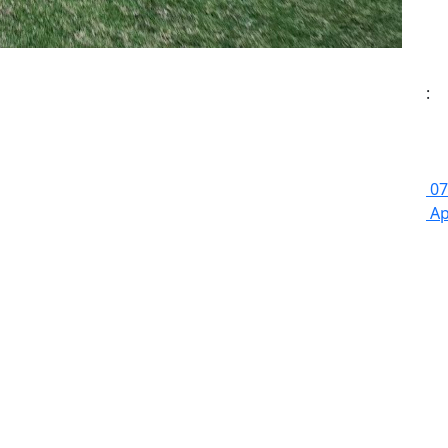
:
07
Ap