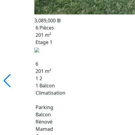
3,089,000 ₪
6 Pièces
201 m²
Etage 1
6
201 m²
1 2
1 Balcon
Climatisation
Parking
Balcon
Rénové
Mamad