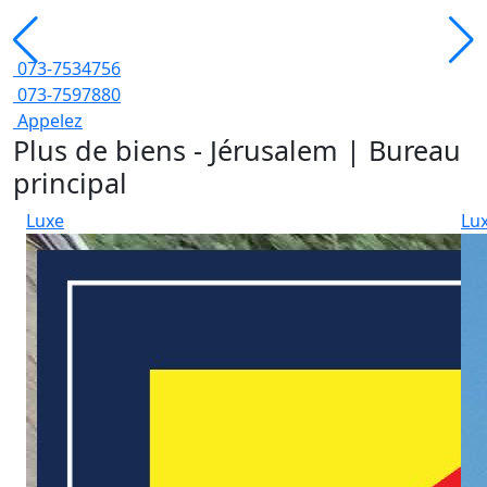
073-7534756
073-7597880
Appelez
Plus de biens - Jérusalem | Bureau
principal
Luxe
Lu