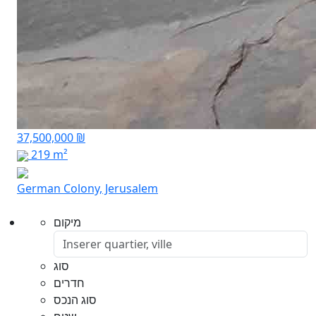
37,500,000 ₪
219 m²
German Colony, Jerusalem
מיקום
סוג
חדרים
סוג הנכס