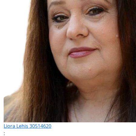
Liora Lehis 30514620
: