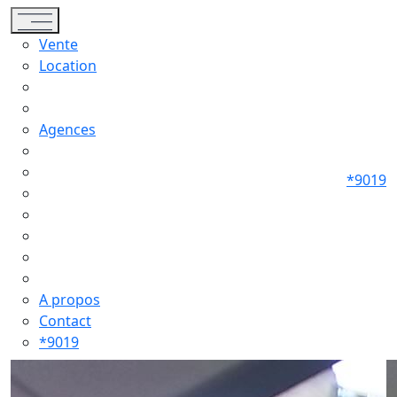
Toggle navigation
Vente
Location
Agences
*9019
A propos
Contact
*9019