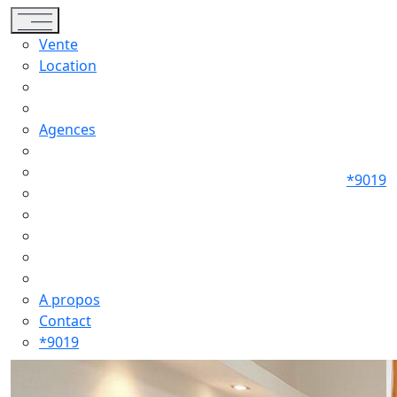
Toggle navigation
Vente
Location
Agences
*9019
A propos
Contact
*9019