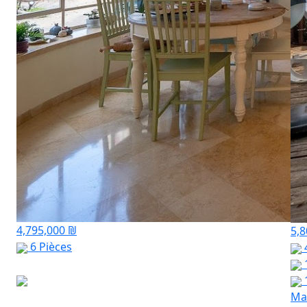
4,795,000 ₪
5,
6 Pièces
Mar