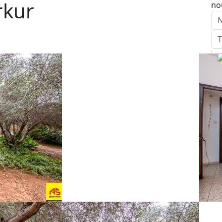
rkur
no
E