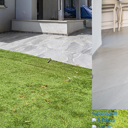
4,350,000 ₪
6 Pièces
180 m²