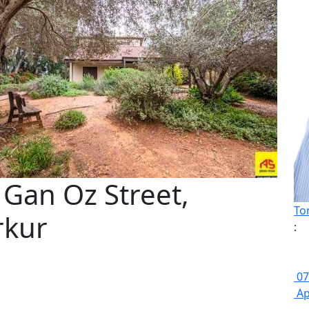
 Gan Oz Street,
To
rkur
:
07
Ap