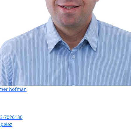
mer hofman
3-7026130
pelez