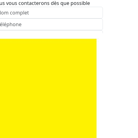
us vous contacterons dès que possible
nvoyer
ence: Beer Sheva
pelez