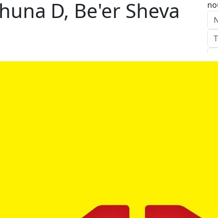
chuna D, Be'er Sheva
no
E
Ag
Ap