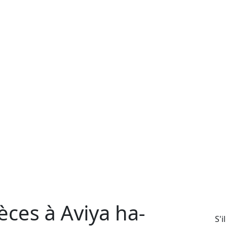
ces à Aviya ha-
S'