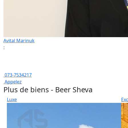
Avital Marinuk
:
073-7534217
Appelez
Plus de biens - Beer Sheva
Luxe
Exc