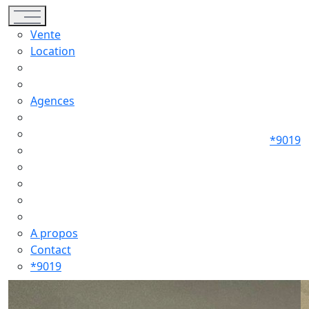
Toggle navigation
Vente
Location
Agences
*9019
A propos
Contact
*9019