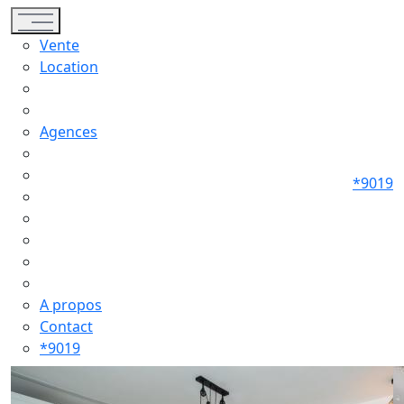
Toggle navigation
Vente
Location
Agences
*9019
A propos
Contact
*9019