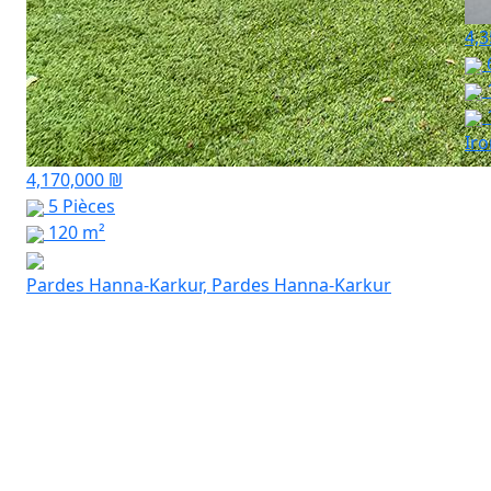
4,3
Ir
4,170,000 ₪
5 Pièces
120 m²
Pardes Hanna-Karkur, Pardes Hanna-Karkur