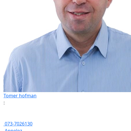
Tomer hofman
:
073-7026130
Appelez