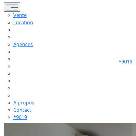
Toggle navigation
Vente
Location
Agences
*9019
A propos
Contact
*9019