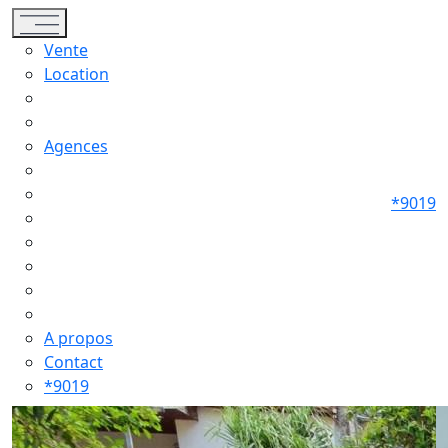
Toggle navigation
Vente
Location
Agences
*9019
A propos
Contact
*9019