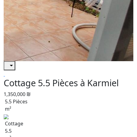
Cottage 5.5 Pièces à Karmiel
1,350,000 ₪
5.5 Pièces
m²
Cottage
5.5