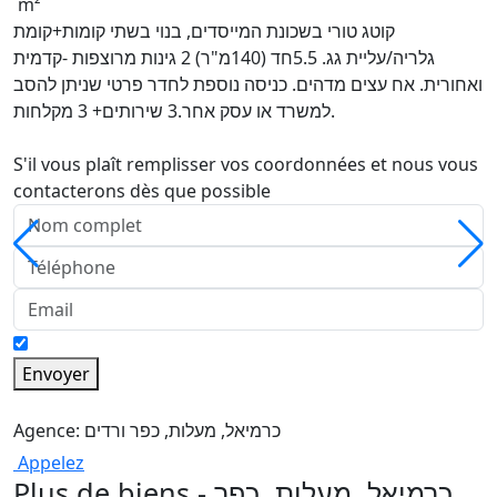
m²
קוטג טורי בשכונת המייסדים, בנוי בשתי קומות+קומת
גלריה/עליית גג. 5.5חד (140מ"ר) 2 גינות מרוצפות -קדמית
ואחורית. אח עצים מדהים. כניסה נוספת לחדר פרטי שניתן להסב
למשרד או עסק אחר.3 שירותים+ 3 מקלחות.
S'il vous plaît remplisser vos coordonnées et nous vous
contacterons dès que possible
Envoyer
Agence: כרמיאל, מעלות, כפר ורדים
Appelez
Plus de biens - כרמיאל, מעלות, כפר