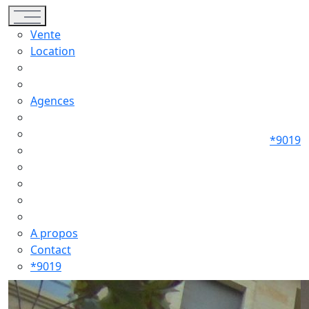
Toggle navigation
Vente
Location
Agences
*9019
A propos
Contact
*9019