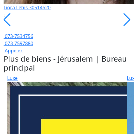
Liora Lehis 30514620
:
073-7534756
073-7597880
Appelez
Plus de biens - Jérusalem | Bureau
principal
Luxe
Lu