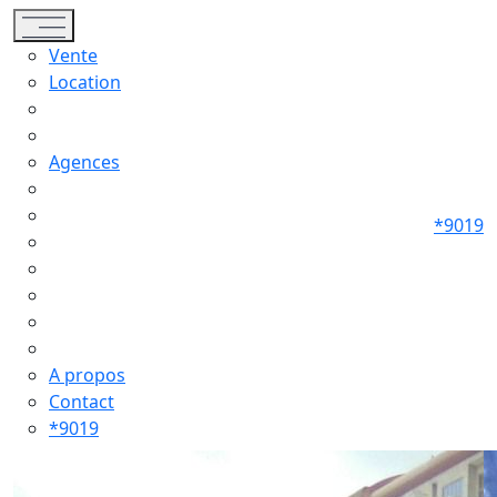
Toggle navigation
Vente
Location
Agences
*9019
A propos
Contact
*9019