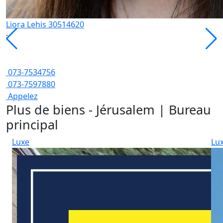
Liora Lehis 30514620
:
073-7534756
073-7597880
Appelez
Plus de biens - Jérusalem | Bureau
principal
Luxe
Lu