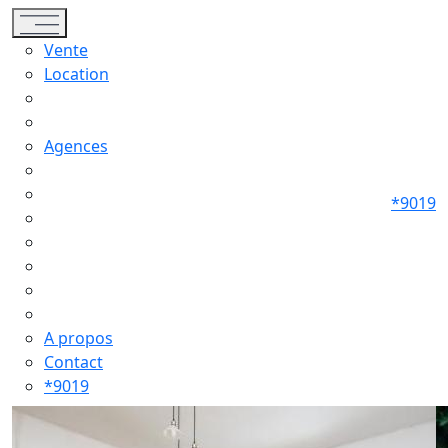
Toggle navigation
Vente
Location
Agences
*9019
A propos
Contact
*9019