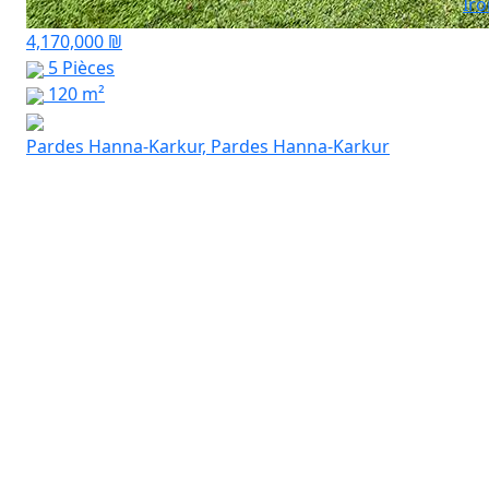
Ir
4,170,000 ₪
5 Pièces
120 m²
Pardes Hanna-Karkur, Pardes Hanna-Karkur