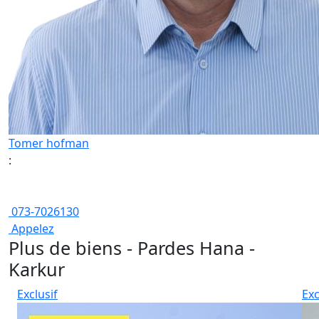
Tomer hofman
:
073-7026130
Appelez
Plus de biens - Pardes Hana -
Karkur
Exclusif
Exc