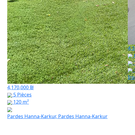
4,3
Ir
4,170,000 ₪
5 Pièces
120 m²
Pardes Hanna-Karkur, Pardes Hanna-Karkur