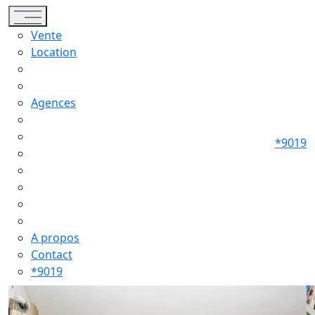
Toggle navigation
Vente
Location
Agences
*9019
A propos
Contact
*9019