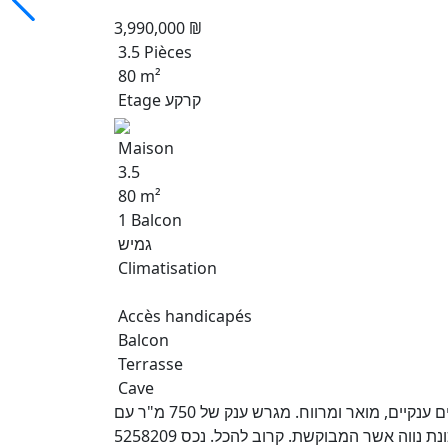
3,990,000 ₪
3.5 Pièces
80 m²
Etage קרקע
Maison
3.5
80 m²
1 Balcon
גמיש
Climatisation
Accès handicapés
Balcon
Terrasse
Cave
למכירה בפרדס חנה, בית מתוק של פעם, חד מפלסי, חדרים ענקיים, מואר ומרווח. מגרש ענק של 750 מ"ר עם
זכויות בנייה לבית נוסף! חצר גדולה וירוקה.