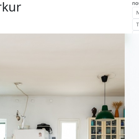
rkur
no
E