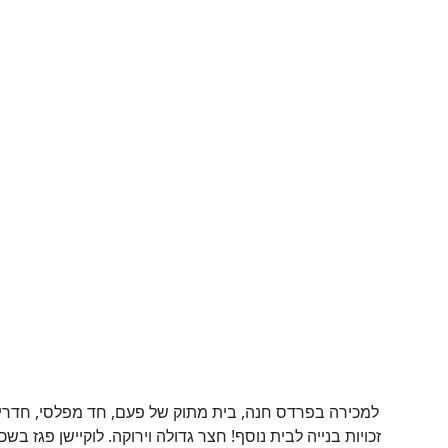
 לוקיישן פגז בשכונת נווה אשר המבוקשת. קרוב להכל. נכס 5258209