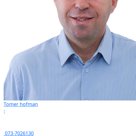
Tomer hofman
:
073-7026130