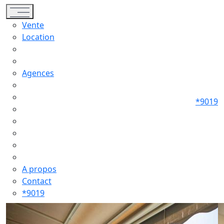
Toggle navigation
Vente
Location
Agences
*9019
A propos
Contact
*9019