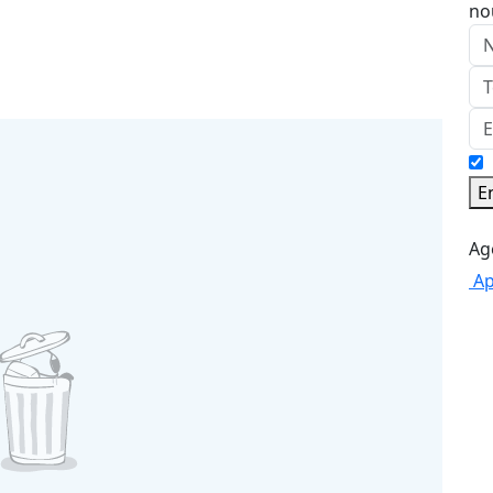
no
E
Ap