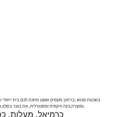
בשכונת מכוש ,ברחוב מקסים ושקט מחכה לכם בית ייחודי ומש
ומקורה,גינה היקפית ופסטורלית, אח בוער בסלון רחב ידיים, מטבח כפרי גדול , פינות חמד בכל מפלס.
s - כרמיאל, מעלות, כפר ורדים