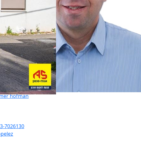
mer hofman
3-7026130
pelez