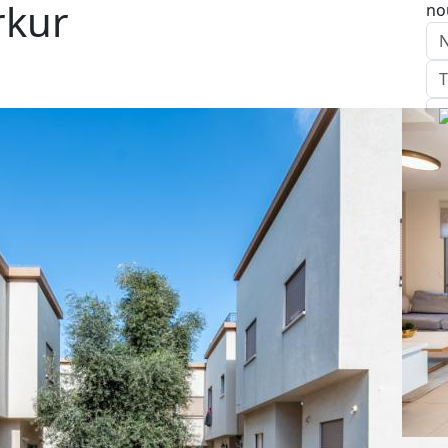
rkur
no
E