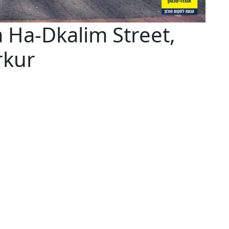
à Ha-Dkalim Street,
rkur