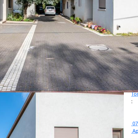
To
:
07
Ap