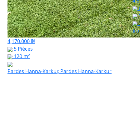
4,3
Ir
4,170,000 ₪
5 Pièces
120 m²
Pardes Hanna-Karkur, Pardes Hanna-Karkur