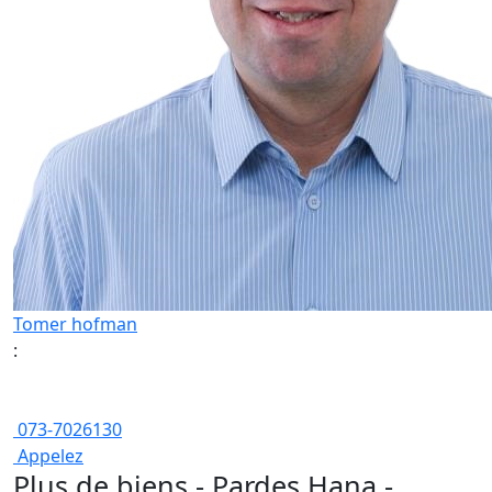
Tomer hofman
:
073-7026130
Appelez
Plus de biens - Pardes Hana -