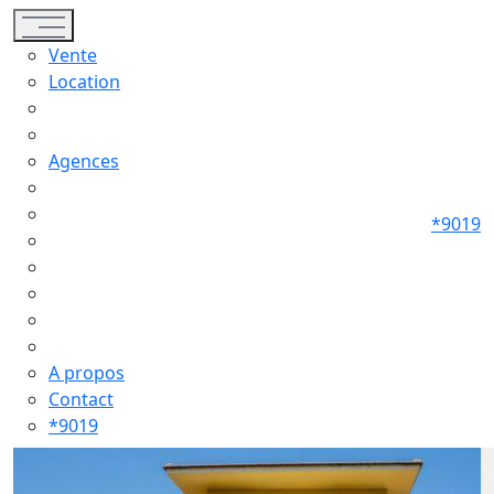
Toggle navigation
Vente
Location
Agences
*9019
A propos
Contact
*9019