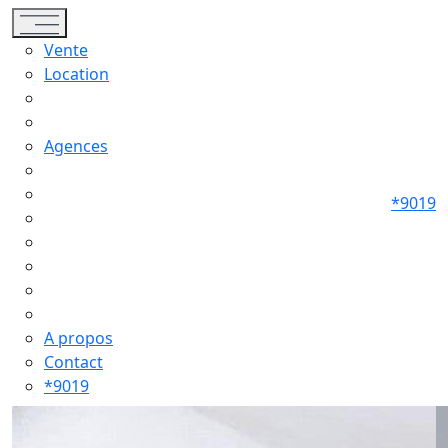
Toggle navigation
Vente
Location
Agences
*9019
A propos
Contact
*9019