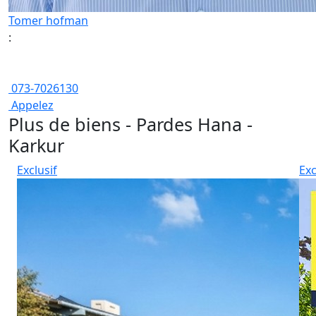
Tomer hofman
:
073-7026130
Appelez
Plus de biens - Pardes Hana -
Karkur
Exclusif
Exc