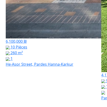
6,100,000 ₪
10 Pièces
260 m²
1
He-Asor Street, Pardes Hanna-Karkur
4,1
Pa