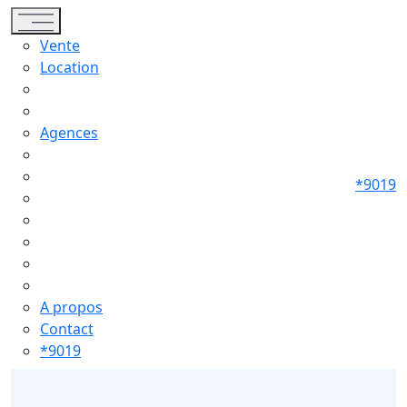
Toggle navigation
Vente
Location
Agences
*9019
A propos
Contact
*9019