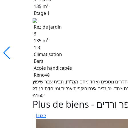
135 m²
Etage 1
Rez de jardin
3
135 m²
1 3
Climatisation
Bars
Accès handicapés
Rénové
יית חדרים נוספים (אחד מהם ממ"ד). הבית עבר שיפוץ
כולל חלונות,מטבח,צנרת, מקלחת, ריצוף. 2 שירותים לדירת 3חד- זה נדיר. גינה היקפית ענקית ומיוחדת בגודל
160מ"
Plus de bien
Luxe