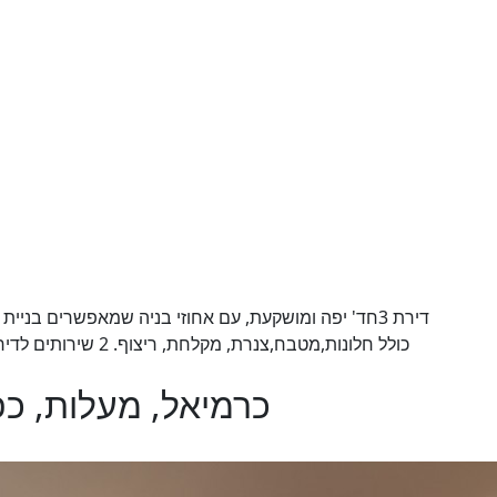
דירת 3חד' יפה ומושקעת, עם אחוזי בניה שמאפשרים בנ
s - כרמיאל, מעלות, כפר ורדים