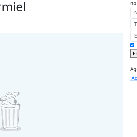
rmiel
no
E
Ap