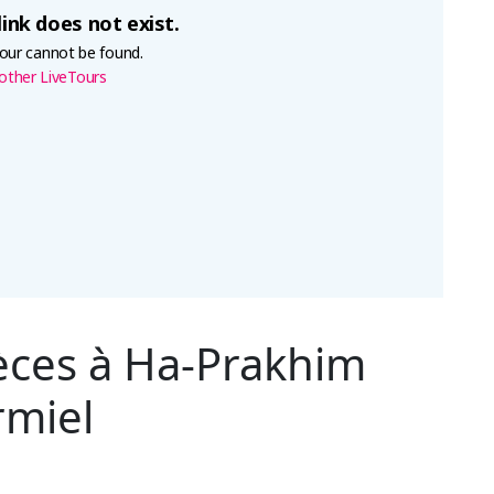
ièces à Ha-Prakhim
rmiel