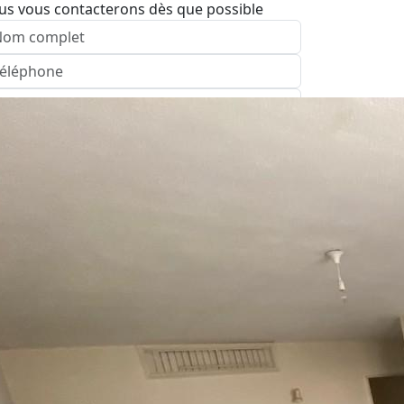
us vous contacterons dès que possible
nvoyer
ence: Beer Sheva
pelez