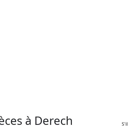
èces à Derech
S'