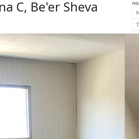
a C, Be'er Sheva
no
E
Ag
Ap