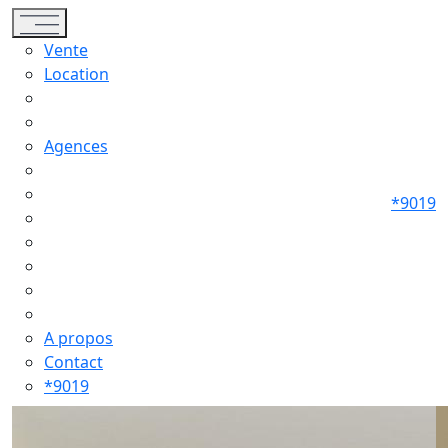
Toggle navigation
Vente
Location
Agences
*9019
A propos
Contact
*9019