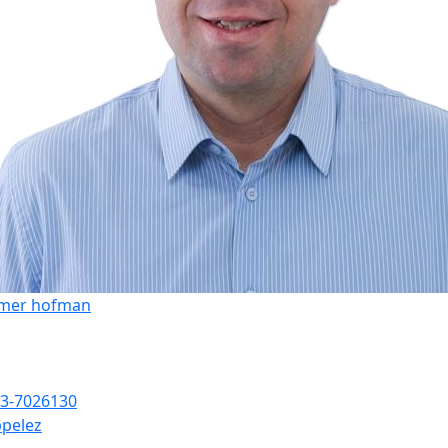
mer hofman
3-7026130
pelez