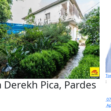
To
à Derekh Pica, Pardes
:
07
Ap