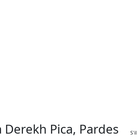
à Derekh Pica, Pardes
S'