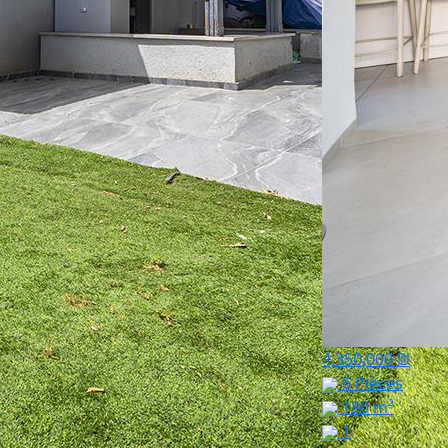
4,350,000 ₪
6 Pièces
180 m²
1