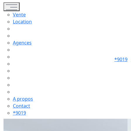
Toggle navigation
Vente
Location
Agences
*9019
A propos
Contact
*9019