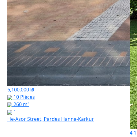
6,100,000 ₪
10 Pièces
260 m²
1
He-Asor Street, Pardes Hanna-Karkur
4,1