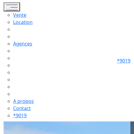
Toggle navigation
Vente
Location
Agences
*9019
A propos
Contact
*9019