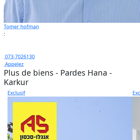
Tomer hofman
:
073-7026130
Appelez
Plus de biens - Pardes Hana -
Karkur
Exclusif
Exc