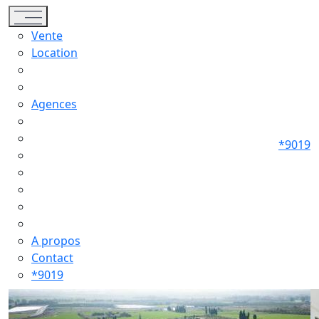
Toggle navigation
Vente
Location
Agences
*9019
A propos
Contact
*9019