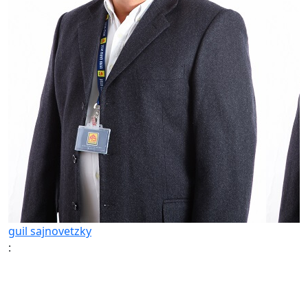
guil sajnovetzky
: