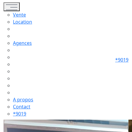
Toggle navigation
Vente
Location
Agences
*9019
A propos
Contact
*9019