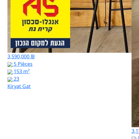
3,590,000 ₪
5 Pièces
153 m²
23
Kiryat Gat
3,1