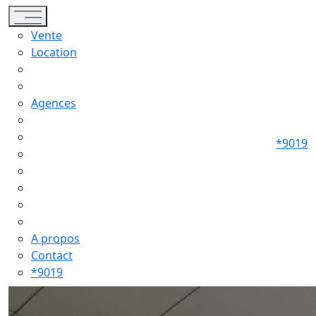
Toggle navigation
Vente
Location
Agences
*9019
A propos
Contact
*9019