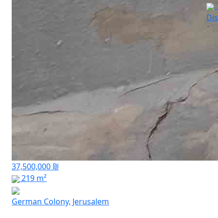
Dis
37,500,000 ₪
219 m²
German Colony, Jerusalem