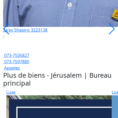
Ze'ev Shapiro 3223138
:
073-7535827
073-7597880
Appelez
Plus de biens - Jérusalem | Bureau
principal
Luxe
Lu