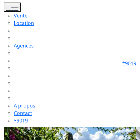
Toggle navigation
Vente
Location
Agences
*9019
A propos
Contact
*9019