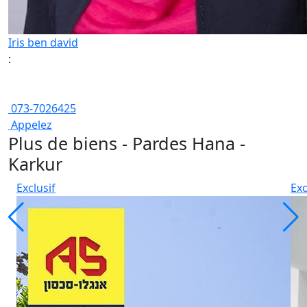
Iris ben david
:
073-7026425
Appelez
Plus de biens - Pardes Hana -
Karkur
Exclusif
Exc