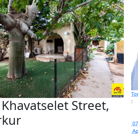
To
 Khavatselet Street,
:
rkur
07
Ap