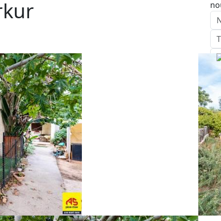
rkur
no
E