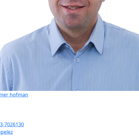
mer hofman
3-7026130
pelez