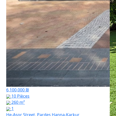
6,100,000 ₪
10 Pièces
260 m²
1
He-Asor Street, Pardes Hanna-Karkur