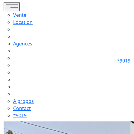
Toggle navigation
Vente
Location
Agences
*9019
A propos
Contact
*9019