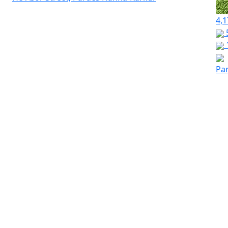
4,1
Pa