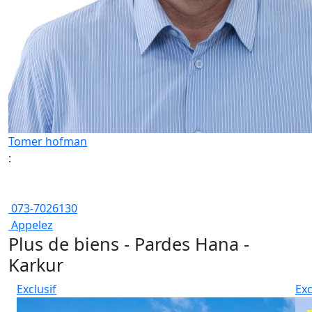
Tomer hofman
:
073-7026130
Appelez
Plus de biens - Pardes Hana -
Karkur
Exclusif
Exc