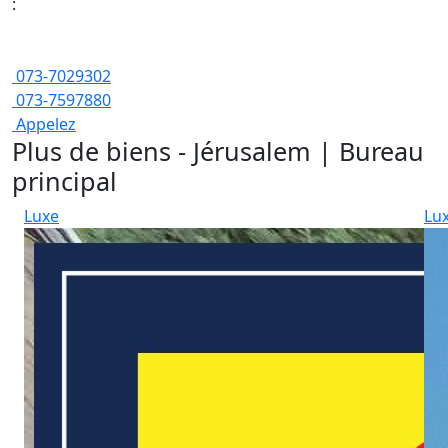
:
073-7029302
073-7597880
Appelez
Plus de biens - Jérusalem | Bureau
principal
Luxe
Lu