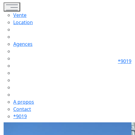
Toggle navigation
Vente
Location
Agences
*9019
A propos
Contact
*9019