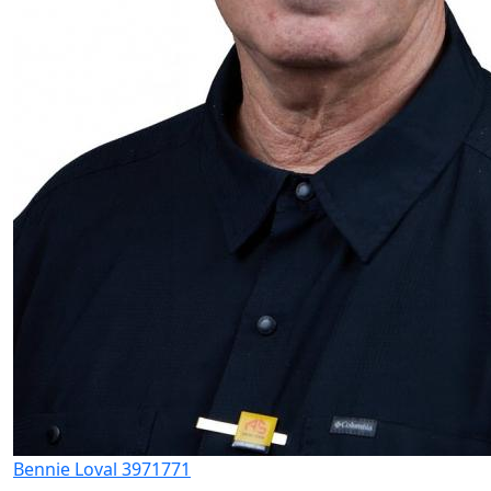
Bennie Loval 3971771