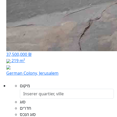
37,500,000 ₪
219 m²
German Colony, Jerusalem
מיקום
סוג
חדרים
סוג הנכס