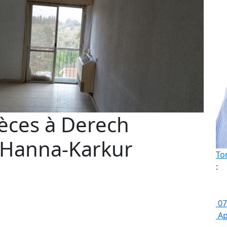
èces à Derech
 Hanna-Karkur
To
:
07
Ap