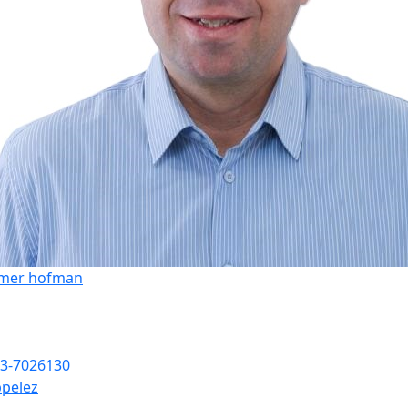
mer hofman
3-7026130
pelez