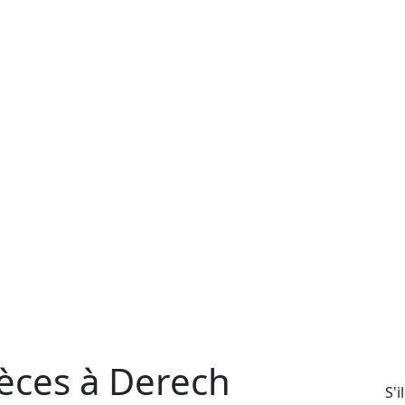
èces à Derech
S'