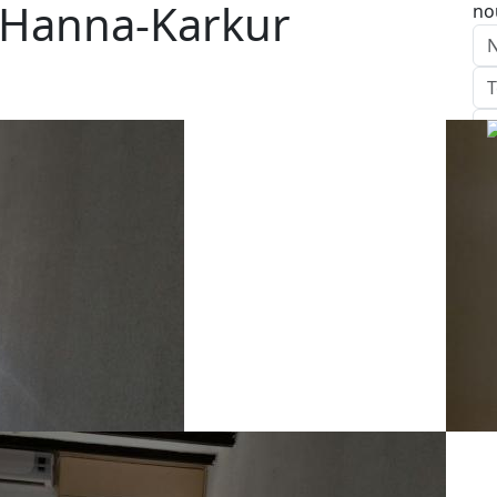
 Hanna-Karkur
no
E