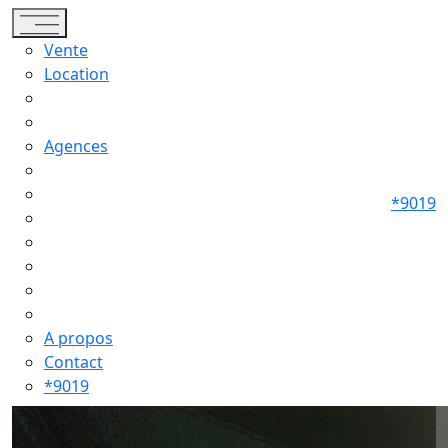
Toggle navigation
Vente
Location
Agences
*9019
A propos
Contact
*9019