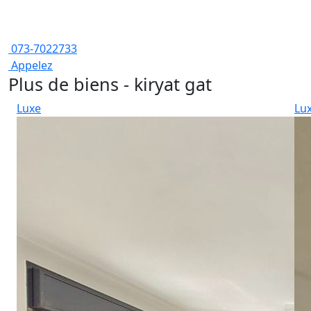
073-7022733
Appelez
Plus de biens - kiryat gat
Luxe
Lu