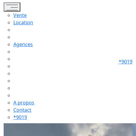
Toggle navigation
Vente
Location
Agences
*9019
A propos
Contact
*9019