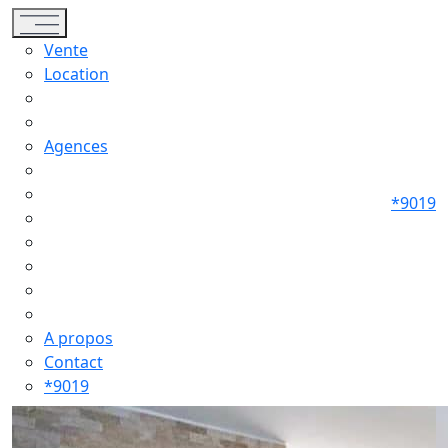
Toggle navigation
Vente
Location
Agences
*9019
A propos
Contact
*9019