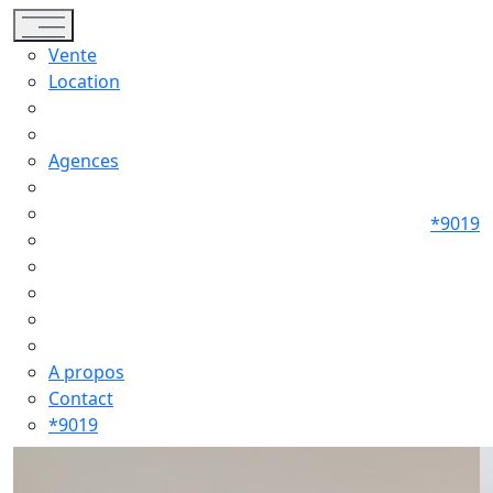
Toggle navigation
Vente
Location
Agences
*9019
A propos
Contact
*9019