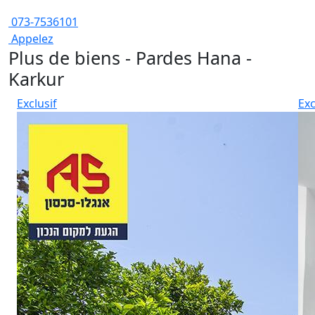
073-7536101
Appelez
Plus de biens - Pardes Hana -
Karkur
Exclusif
Exc