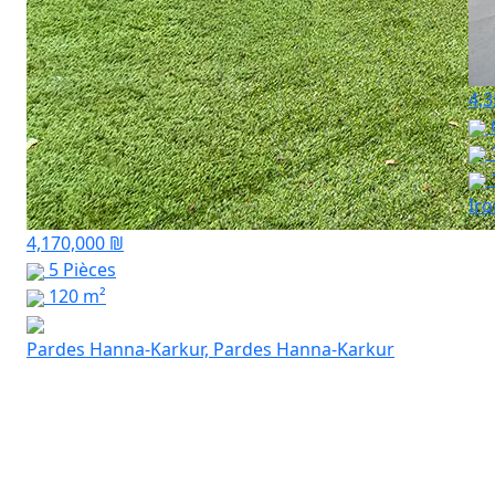
4,3
Ir
4,170,000 ₪
5 Pièces
120 m²
Pardes Hanna-Karkur, Pardes Hanna-Karkur