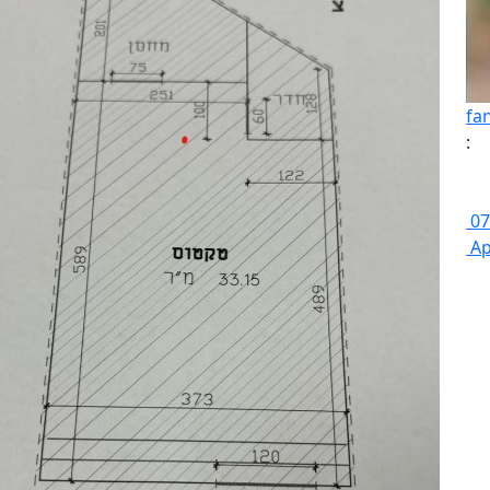
fan
:
07
Ap