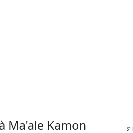
 à Ma'ale Kamon
S'