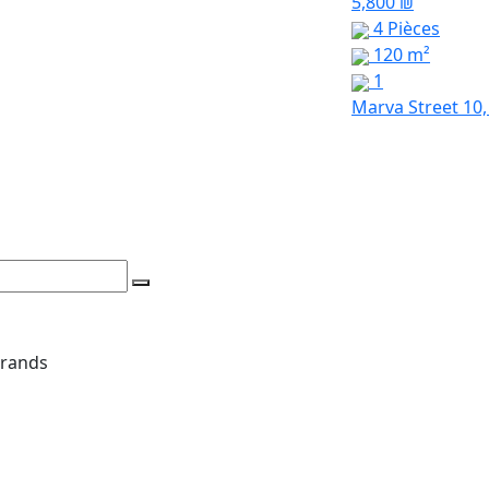
5,800 ₪
4 Pièces
120 m²
1
Marva Street 10,