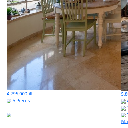
4,795,000 ₪
5,
6 Pièces
Mar