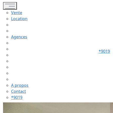
Toggle navigation
Vente
Location
Agences
*9019
A propos
Contact
*9019