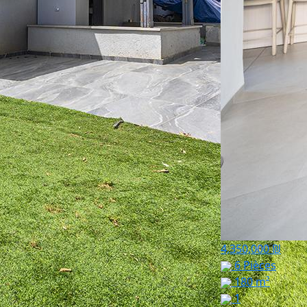
4,350,000 ₪
6 Pièces
180 m²
1