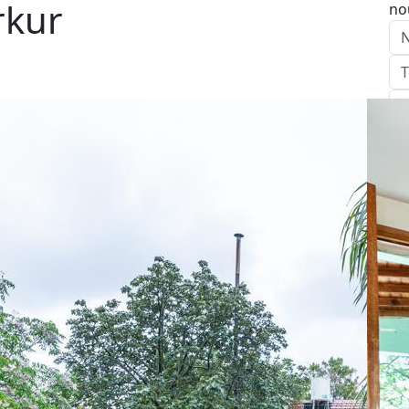
rkur
no
E