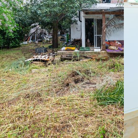
To
:
07
Ap