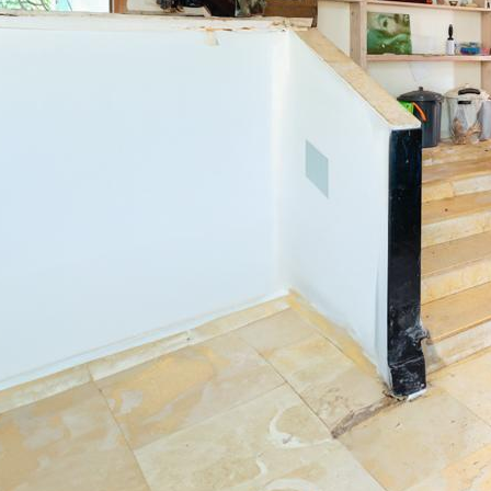
mer hofman
3-7026130
pelez