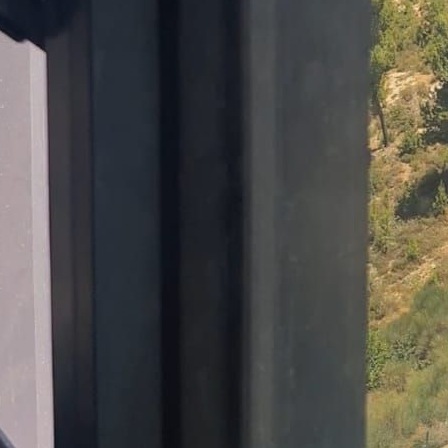
'ev Shapiro 3223138
3-7535827
3-7597880
pelez