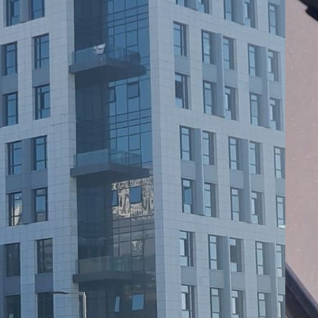
Ze
:
07
07
Ap