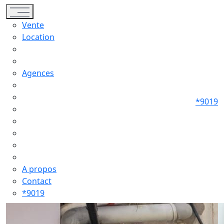
Toggle navigation
Vente
Location
Agences
*9019
A propos
Contact
*9019