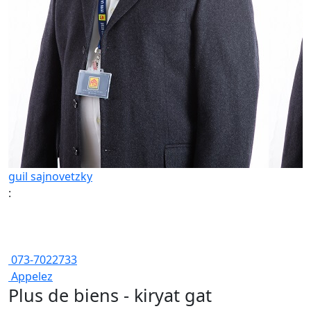
guil sajnovetzky
:
073-7022733
Appelez
Plus de biens - kiryat gat