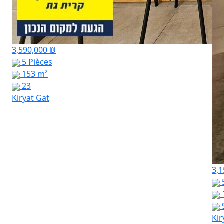
3,590,000 ₪
5 Pièces
153 m²
23
Kiryat Gat
3,1
Kir