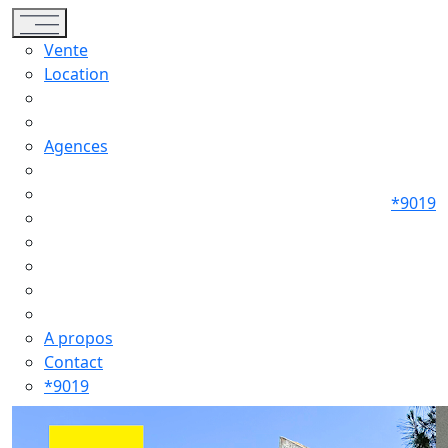
Toggle navigation
Vente
Location
Agences
*9019
A propos
Contact
*9019