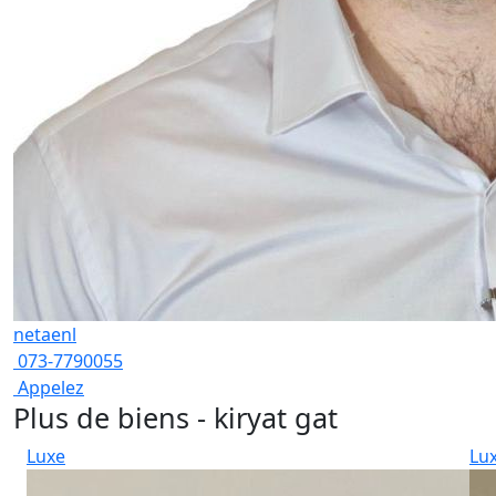
netaenl
073-7790055
Appelez
Plus de biens - kiryat gat
Luxe
Lu