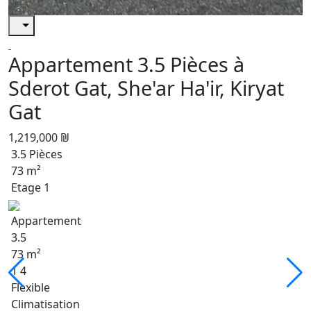
Appartement 3.5 Pièces à
Sderot Gat, She'ar Ha'ir, Kiryat
Gat
1,219,000 ₪
3.5 Pièces
73 m²
Etage 1
Appartement
3.5
73 m²
1 4
Flexible
Climatisation