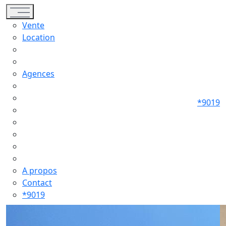
Toggle navigation
Vente
Location
Agences
*9019
A propos
Contact
*9019