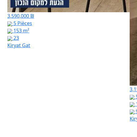
3,590,000 ₪
5 Pièces
153 m²
23
Kiryat Gat
3,1
Kir