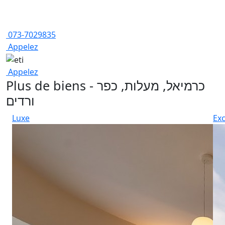
073-7029835
Appelez
Appelez
Plus de biens - כרמיאל, מעלות, כפר
ורדים
Luxe
Exc