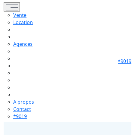
Toggle navigation
Vente
Location
Agences
*9019
A propos
Contact
*9019