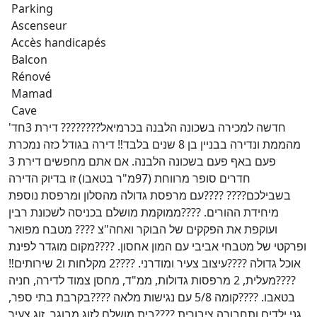
Parking
Ascenseur
Accès handicapés
Balcon
Rénové
Mamad
Cave
חדשה למכירה בשכונה הלבנה בכרמיאל???????? דירת 3חד'
מהממת ונדירה בבניין בן 8 שנים בלבד‼️ דירה בגודל כזה נמכרת
פעם באף פעם בשכונה הלבנה. אם אתם מחפשים דירת 3
חדרים סופר מרווחת (97מ"ר בטאבו) זו בדיוק הדירה
בשבילכם???? ????עם מרפסת גדולה מהסלון ומרפסת נוספת
מיחידת ההורים. ????ממוקמת מושלם בכניסה לשכונת רבין
ועוקפת את הפקקים של הבוקר ואחה"צ ???? מטבח מפואר
ופרקטי של מטבחי אביבי עם המון אחסון. ????מקום מוגדר לפינת
אוכל גדולה ????עיצוב צעיר ומודרני. ????2 מקלחות ו2 שירותים‼️
????מעלית, 2 מרפסות גדולות, ממ"ד, מחסן צמוד לדירה, חניה
בטאבו. ????קומה 5/8 עם נגישות מלאה ????בקרבת בתי ספר,
גני ילדים ותחבורה ציבורית ????בית מושלם לזוג מבוגר, זוג צעיר