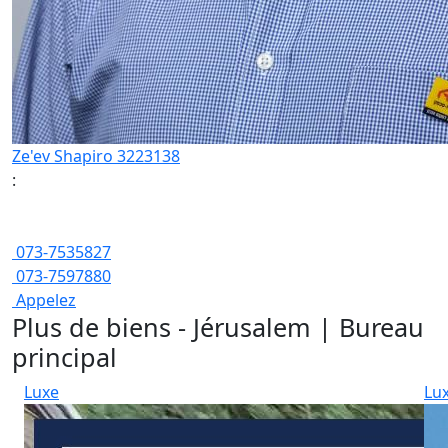
Ze'ev Shapiro 3223138
:
073-7535827
073-7597880
Appelez
Plus de biens - Jérusalem | Bureau
principal
Luxe
Lu