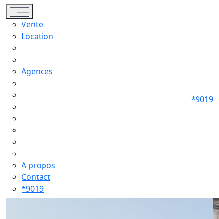
Toggle navigation
Vente
Location
Agences
*9019
A propos
Contact
*9019