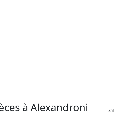
èces à Alexandroni
S'