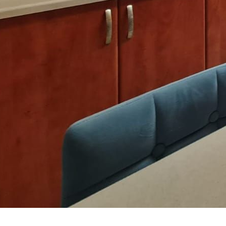
EV VAKS
3-7534421
pelez