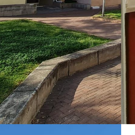
ZE
07
Ap