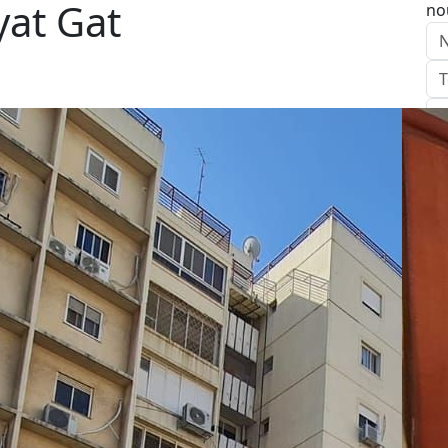
yat Gat
no
E