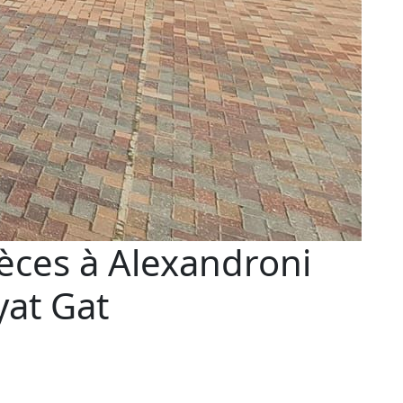
èces à Alexandroni
yat Gat