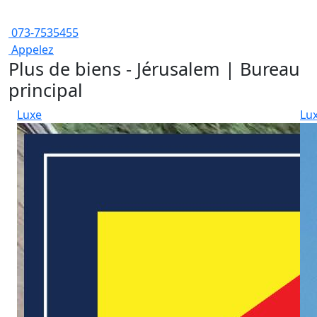
073-7535455
Appelez
Plus de biens - Jérusalem | Bureau
principal
Luxe
Lu