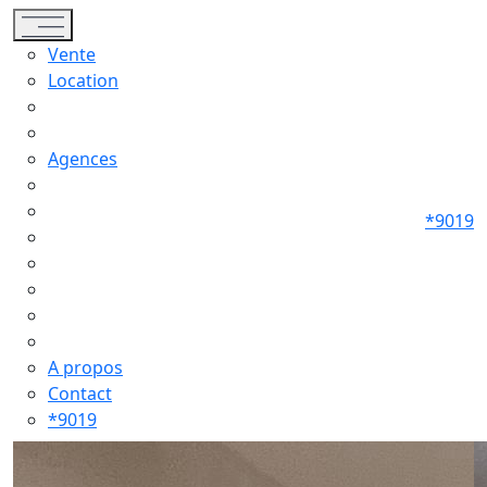
Toggle navigation
Vente
Location
Agences
*9019
A propos
Contact
*9019