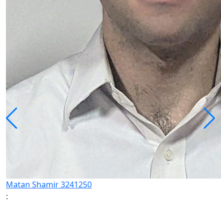
Matan Shamir 3241250
: