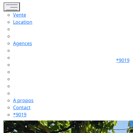
Toggle navigation
Vente
Location
Agences
*9019
A propos
Contact
*9019